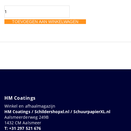
Rupes
excentrisch
TOEVOEGEN AAN WINKELWAGEN
-
rot.
schuurm
6
mm
150
mm
aantal
HM Coatings
Winkel en afhaalmagazijn
HM Coatings / Schildershopxl.nl / SchuurpapierXL.nl
Aalsmeerderweg 249B
1432 CM Aalsmeer
T: +31 297 521 676