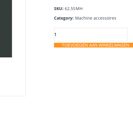
SKU:
62.55MH
Category:
Machine accessoires
Rupes
schuurzool
TOEVOEGEN AAN WINKELWAGEN
210
x
115,
velcro,
voor
SSPF
aantal