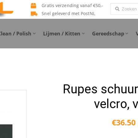
Gratis verzending vanaf €50,-
Search
Snel geleverd met PostNL
...
Clean / Polish
Lijmen / Kitten
Gereedschap
Rupes schuur
velcro,
€
36.50