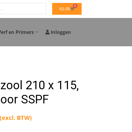
0
WINKELWAGEN
€
0.00
Verf en Primers
Inloggen
zool 210 x 115,
 voor SSPF
(excl. BTW)