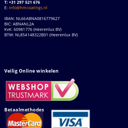
T: +31 297 521 676
E:
info@hmcoatings.nl
IBAN: NL66ABNA0816779627
BIC: ABNANL2A
KvK: 60981776 (Heerenlux BV)
BTW: NL854148322B01 (Heerenlux BV)
Veilig Online winkelen
Betaalmethodes