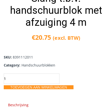
handschuurblok met
afzuiging 4 m
€
20.75
(excl. BTW)
SKU:
8391112011
Category:
Handschuurblokken
Slang
t.b.v.
TOEVOEGEN AAN WINKELWAGEN
handschuurblok
met
afzuiging
Beschrijving
4