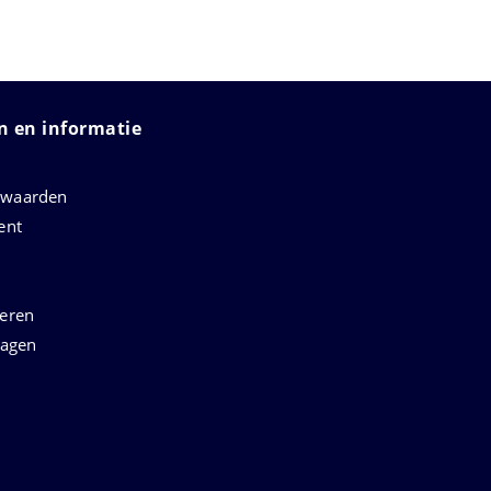
 en informatie
rwaarden
ent
neren
ragen