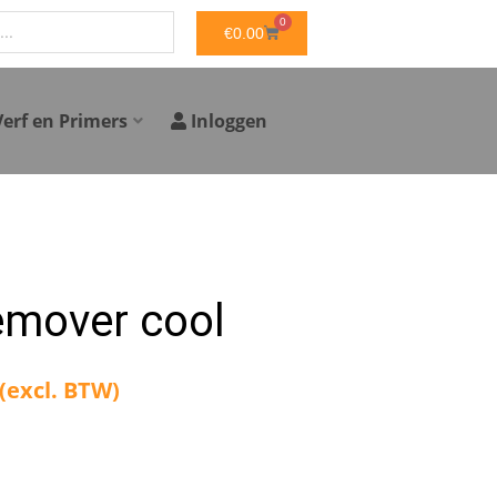
0
WINKELWAGEN
€
0.00
Verf en Primers
Inloggen
remover cool
(excl. BTW)