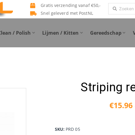
Gratis verzending vanaf €50,-
Search
Snel geleverd met PostNL
...
Clean / Polish
Lijmen / Kitten
Gereedschap
Striping 
€
15.96
SKU:
PRD 05