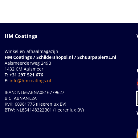
HM Coatings
Winkel en afhaalmagazijn
HM Coatings / Schildershopxl.nl / SchuurpapierXL.nl
Aalsmeerderweg 249B
1432 CM Aalsmeer
T: +31 297 521 676
E:
info@hmcoatings.nl
IBAN: NL66ABNA0816779627
BIC: ABNANL2A
KvK: 60981776 (Heerenlux BV)
BTW: NL854148322B01 (Heerenlux BV)