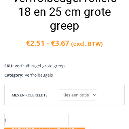
18 en 25 cm grote
greep
€
2.51
-
€
3.67
(excl. BTW)
Prijsklasse:
€2.51
SKU:
Verfrolbeugel grote greep
tot
Category:
Verfrolbeugels
€3.67
Verfrolbeugel
rollers
MES EN ROLBREEDTE
18
en
25
cm