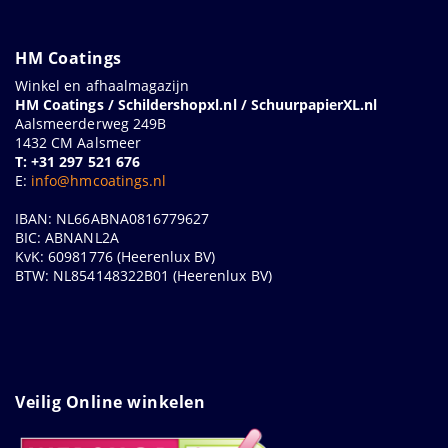
HM Coatings
Winkel en afhaalmagazijn
HM Coatings / Schildershopxl.nl / SchuurpapierXL.nl
Aalsmeerderweg 249B
1432 CM Aalsmeer
T: +31 297 521 676
E:
info@hmcoatings.nl
IBAN: NL66ABNA0816779627
BIC: ABNANL2A
KvK: 60981776 (Heerenlux BV)
BTW: NL854148322B01 (Heerenlux BV)
Veilig Online winkelen