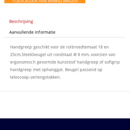
TOEVOEGEN AAN WINKELWAGEN
grote
greep
aantal
Beschrijving
Aanvullende informatie
Handgreep geschikt voor de rolbreedtemaat 18 en
25cm.Steekbeugel uit rondstaal Ø 8 mm, voorzien van
ergonomisch gevormde kunststof handgreep of softgrip
handgreep met ophanggat. Beugel passend op
telescoop-verlengstokken.