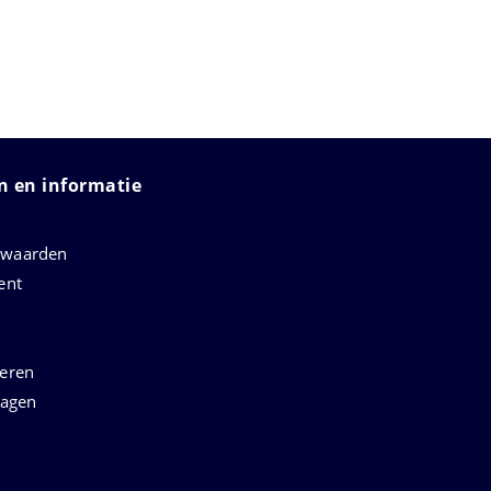
 en informatie
rwaarden
ent
neren
ragen