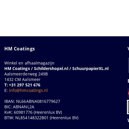
HM Coatings
Winkel en afhaalmagazijn
HM Coatings / Schildershopxl.nl / SchuurpapierXL.nl
Aalsmeerderweg 249B
1432 CM Aalsmeer
T: +31 297 521 676
E:
info@hmcoatings.nl
IBAN: NL66ABNA0816779627
BIC: ABNANL2A
KvK: 60981776 (Heerenlux BV)
BTW: NL854148322B01 (Heerenlux BV)