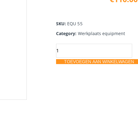
SKU:
EQU 55
Category:
Werkplaats equipment
X-
Schraag
TOEVOEGEN AAN WINKELWAGEN
jumbo
-
gegalvaniseerd
met
bumpersteunen
aantal