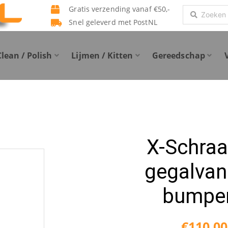
Gratis verzending vanaf €50,-
Search
Snel geleverd met PostNL
...
Clean / Polish
Lijmen / Kitten
Gereedschap
X-Schra
gegalvan
bumpe
€
110.00