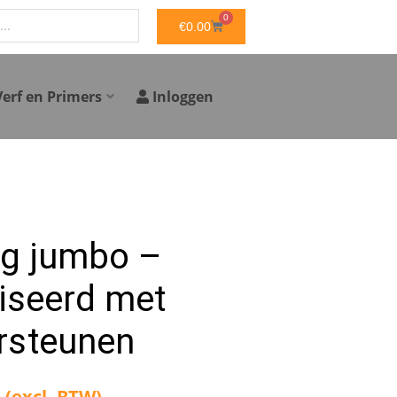
0
WINKELWAGEN
€
0.00
Verf en Primers
Inloggen
ag jumbo –
iseerd met
rsteunen
(excl. BTW)