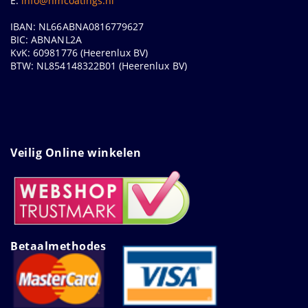
E:
info@hmcoatings.nl
IBAN: NL66ABNA0816779627
BIC: ABNANL2A
KvK: 60981776 (Heerenlux BV)
BTW: NL854148322B01 (Heerenlux BV)
Veilig Online winkelen
Betaalmethodes