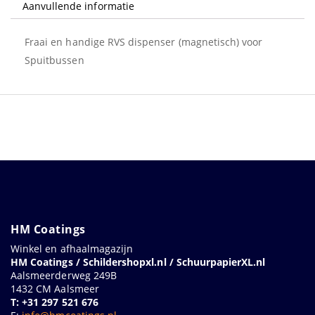
Aanvullende informatie
Fraai en handige RVS dispenser (magnetisch) voor
Spuitbussen
HM Coatings
Winkel en afhaalmagazijn
HM Coatings / Schildershopxl.nl / SchuurpapierXL.nl
Aalsmeerderweg 249B
1432 CM Aalsmeer
T: +31 297 521 676