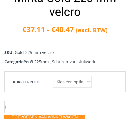
velcro
€
37.11
-
€
40.47
(excl. BTW)
Prijsklasse:
€37.11
SKU:
Gold 225 mm velcro
tot
Categorieën
Ø 225mm.
,
Schuren van stukwerk
€40.47
Mirka
Gold
KORRELGROFTE
225
mm
velcro
aantal
TOEVOEGEN AAN WINKELWAGEN