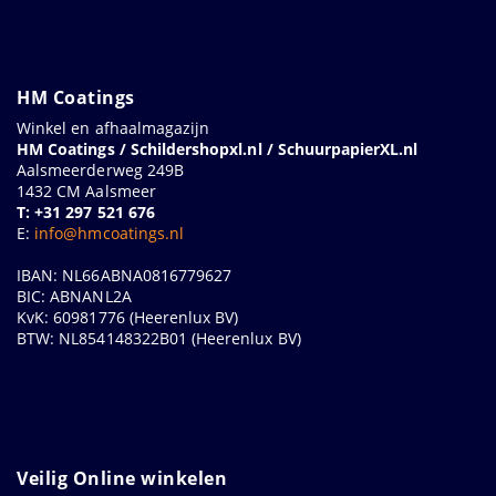
HM Coatings
Winkel en afhaalmagazijn
HM Coatings / Schildershopxl.nl / SchuurpapierXL.nl
Aalsmeerderweg 249B
1432 CM Aalsmeer
T: +31 297 521 676
E:
info@hmcoatings.nl
IBAN: NL66ABNA0816779627
BIC: ABNANL2A
KvK: 60981776 (Heerenlux BV)
BTW: NL854148322B01 (Heerenlux BV)
Veilig Online winkelen