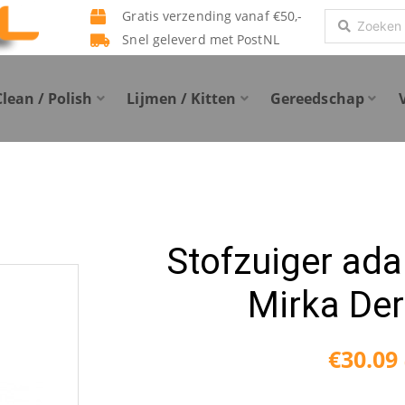
Gratis verzending vanaf €50,-
Search
Snel geleverd met PostNL
...
Clean / Polish
Lijmen / Kitten
Gereedschap
Stofzuiger ad
Mirka De
€
30.09