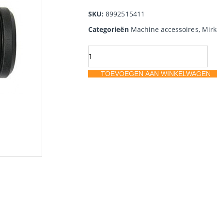
SKU:
8992515411
Categorieën
Machine accessoires
,
Mirk
Stofzuiger
adapter
TOEVOEGEN AAN WINKELWAGEN
25,4mm
tbv
Mirka
Deros
en
Deos
aantal