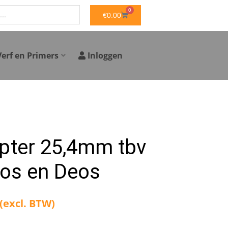
0
WINKELWAGEN
€
0.00
Verf en Primers
Inloggen
apter 25,4mm tbv
ros en Deos
(excl. BTW)